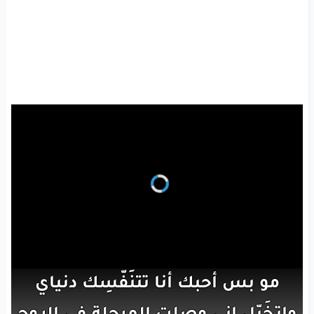
مو
بس
أحبك
أنا
تتنَفّسِك
دنياي
وإتخَيّل
إني
وصلت
المرحلة
في الروح