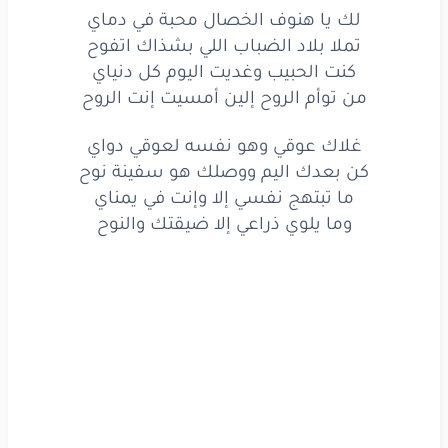
غلاك
عوقي
وهو
نفسه
لِعوقي
دواي
لك يا هنوف الخصال محبة في دماي
تملا بلاد الضباب اللي بشذاك اتفوح
كِن
بُعدِك
اليَم
ووصلِك
هو
سفينة
نوح
كنت الحبيب وغديت اليوم كل دنياي
من توأم الروح إلين أمسيت إنت الروح
ما تبتهِج
نفسي
إلاّ
وإنت
في
يمناي
وما يلوي
ذراعي
إلاّ
ضيقتك
غلاك عوقي وهو نفسه لعوقي دواي
والنوح
كن بعدك اليم ووصلك هو سفينة نوح
غلاك
عوقي
وهو
نفسه
لِعوقي
دواي
ما تبتهج نفسي إلا وإنت في يمناي
وما يلوي ذراعي إلا ضيقتك والنوح
كِن
بُعدِك
اليَم
ووصلِك
هو
سفينة
نوح
ما تبتهِج
نفسي
إلاّ
وإنت
في
يمناي
وما يلوي
ذراعي
إلاّ
ضيقتك
والنوح
www.lyrics-arabic.com