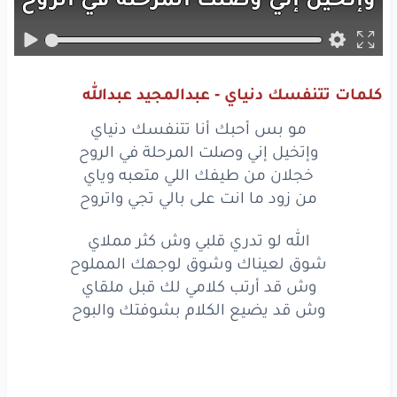
خجلان
من
طيفك
اللي
متعبه
وياي
من زود
ما انت
على
بالي
تجي
واتروح
كلمات تتنفسك دنياي - عبدالمجيد عبدالله
مو
بس
أحبك
أنا
تتنَفّسِك
دنياي
مو بس أحبك أنا تتنفسك دنياي
وإتخَيّل
إني
وصلت
المرحلة
في الروح
وإتخيل إني وصلت المرحلة في الروح
خجلان من طيفك اللي متعبه وياي
خجلان
من
طيفك
اللي
متعبه
وياي
من زود ما انت على بالي تجي واتروح
من زود
ما انت
على
بالي
تجي
واتروح
الله لو تدري قلبي وش كثر مملاي
شوق لعيناك وشوق لوجهك المملوح
الله
لو
تدري
قلبي
وش
كثِر
مملاي
وش قد أرتب كلامي لك قبل ملقاي
شوق
لعيناك
وشوق
لوجهك
المملوح
وش قد يضيع الكلام بشوفتك والبوح
وش
قد
أرتّب
كلامي
لك
قبل
ملقاي
وش
قد
يضيع
الكلام
بشوفتِك
والبوح