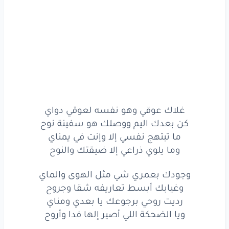
ردّيت
روحي
برجوعك
يا بعدي
ومناي
ويا الضحكة
اللي
أصير
إلها
فِدا
وأروح
وجودك
بعمري
شي
مثل
الهوى
والماي
وغيابك
أبسط
تعاريفه
شِقا
وجروح
ردّيت
روحي
برجوعك
يا بعدي
ومناي
غلاك عوقي وهو نفسه لعوقي دواي
ويا الضحكة
اللي
أصير
إلها
فِدا
كن بعدك اليم ووصلك هو سفينة نوح
وأروح
ما تبتهج نفسي إلا وإنت في يمناي
لِك
يا هنوف
الخِصال
مْحبةٍ
في دْماي
وما يلوي ذراعي إلا ضيقتك والنوح
‏تملا
بلاد
الضباب
اللي
بشذاك
اتفوح
وجودك بعمري شي مثل الهوى والماي
وغيابك أبسط تعاريفه شقا وجروح
كنت
الحبيب
وغديت
اليوم
كل دنياي
رديت روحي برجوعك يا بعدي ومناي
من توأم
الروح
إلين
أمسيت
إنت
الروح
ويا الضحكة اللي أصير إلها فدا وأروح