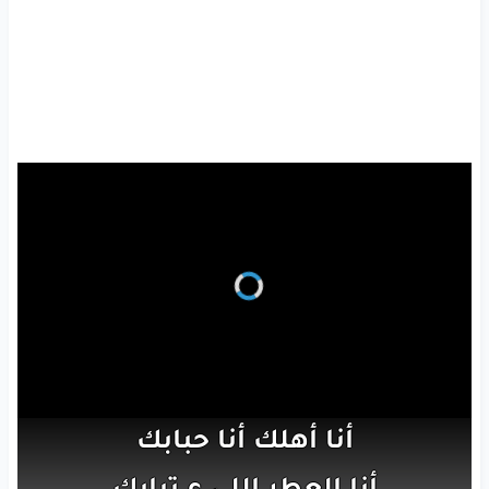
أنا
أهلك
أنا
حبابك
أنا
العطر
اللي
ع تيابك