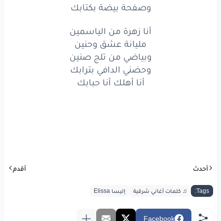
أنا
الطيون
والزيتون
وصفحة بيضة بكتابك
وصفحة
بيضة
بكتابك
أنا زهرة من الياسمين
مليانة عشق وحنين
أنا
زهرة
من الياسمين
وبياضي من تلج صنين
مليانة
عشق
وحنين
وحضني الدافي بترابك
أنا أهلك أنا حبابك
وبياضي
من تلج
صنين
وحضني
الدافي
بترابك
أنا
أهلك
أنا
حبابك
أحدث
أقدم
www.lyrics-arabic.com
Tags:
♫ كلمات أغاني شرقية
إليسا Elissa
Facebook