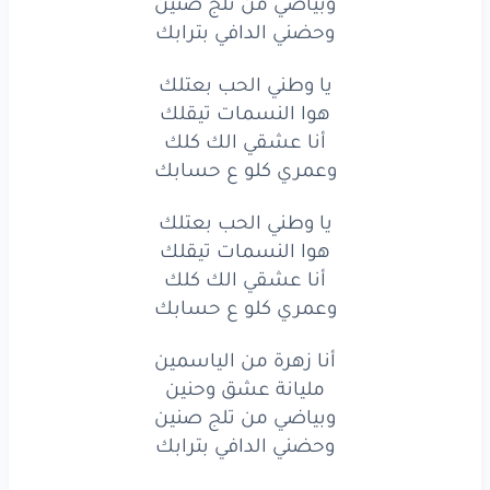
وبياضي من تلج صنين
أنا
عشقي
الك
كلك
وحضني الدافي بترابك
وعمري
كلو
ع حسابك
يا وطني الحب بعتلك
هوا النسمات تيقلك
أنا
زهرة
من الياسمين
أنا عشقي الك كلك
مليانة
عشق
وحنين
وعمري كلو ع حسابك
وبياضي
من تلج
صنين
يا وطني الحب بعتلك
هوا النسمات تيقلك
وحضني
الدافي
بترابك
أنا عشقي الك كلك
وعمري كلو ع حسابك
وطني
يا
دفا
الايام
وذكرى
الحب
أنا زهرة من الياسمين
والاحلام
مليانة عشق وحنين
أرضك
للمحبة
سلام
وبياضي من تلج صنين
وحضني الدافي بترابك
وفاتح
للدنيي
بوابك