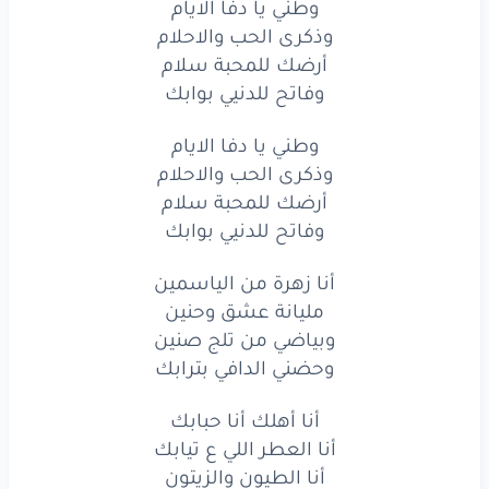
وطني يا دفا الايام
وطني
يا
دفا
الايام
وذكرى الحب والاحلام
وذكرى
الحب
والاحلام
أرضك للمحبة سلام
وفاتح للدنيي بوابك
أرضك
للمحبة
سلام
وطني يا دفا الايام
وفاتح
للدنيي
بوابك
وذكرى الحب والاحلام
أرضك للمحبة سلام
أنا
زهرة
من الياسمين
وفاتح للدنيي بوابك
مليانة
عشق
وحنين
أنا زهرة من الياسمين
وبياضي
من تلج
صنين
مليانة عشق وحنين
وبياضي من تلج صنين
وحضني
الدافي
بترابك
وحضني الدافي بترابك
أنا
أهلك
أنا
حبابك
أنا أهلك أنا حبابك
أنا
العطر
اللي
ع تيابك
أنا العطر اللي ع تيابك
أنا الطيون والزيتون