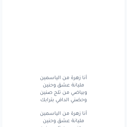
أنا
زهرة
من الياسمين
مليانة
عشق
وحنين
وبياضي
من تلج
صنين
وحضني
الدافي
بترابك
يا وطني
الحب
بعتلك
هوا
النسمات
تيقلك
أنا زهرة من الياسمين
أنا
عشقي
الك
كلك
مليانة عشق وحنين
وبياضي من تلج صنين
وعمري
كلو
ع حسابك
وحضني الدافي بترابك
يا وطني
الحب
بعتلك
أنا زهرة من الياسمين
هوا
النسمات
مليانة عشق وحنين
تيقلك