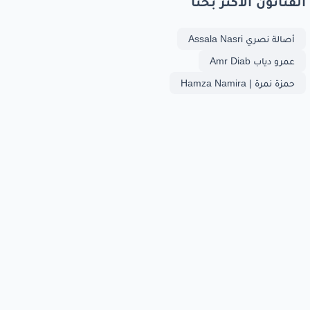
الفنانون الأكثر بحثا
أصالة نصري Assala Nasri
عمرو دياب Amr Diab
حمزة نمرة | Hamza Namira