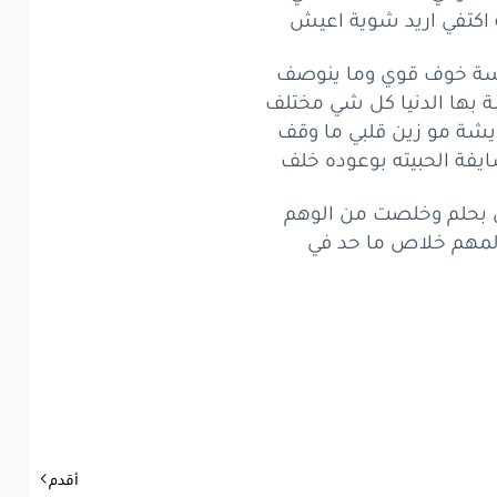
خوف
قوي
اكتفي اريد شوية اعيش
وما ينوصف
ها الدنيا
كل شي
مختلف
ة خوف قوي وما ينوصف
بها الدنيا كل شي مختلف
شة
مو
زين
قلبي
ما وقف
شة مو زين قلبي ما وقف
يفة الحبيته بوعوده خلف
فة
الحبيته
بوعوده
خلف
 بحلم وخلصت من الوهم
حلم
وخلصت
من الوهم
المهم خلاص ما حد في
مهم
خلاص
ما حد
في
www.lyrics-ara
أقدم