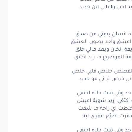
يد احب واعاني من جديد
ة
انخان
وبعد
مالي
خلق
الموضوع
ما ريد
اختنق
قصص
خلاص
يدة انسان يحبني من صدق
قلبي
خلص
ة اعشق واحد يصون العشق
فرص
تراني
مو
حديد
فة انخان وبعد مالي خلق
فة الموضوع ما ريد اختنق
وفي
قلت
خلاه
اختفي
لقصص خلاص قلبي خلص
تفي
اريد
شوية
اعيش
ي فرص تراني مو حديد
بطت
اي
راحة
ما شفت
د وفي قلت خلاه اختفي
رت
اضيّع
عمري
ليه
اكتفي اريد شوية اعيش
لخبطت اي راحة ما شفت
وفي
قلت
خلاه
اختفي
دمرت اضيّع عمري ليه
تفي
اريد
شوية
اعيش
د وفي قلت خلاه اختفي