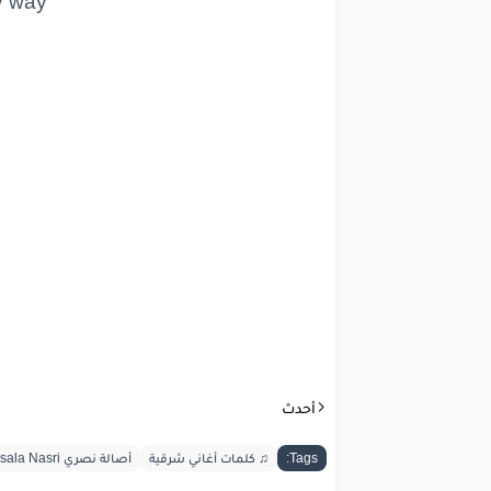
y way
ê
yar
yar
i
min lê yar
lê
lê
lê
lê
yar
ya
أحدث
ay
Way
Tags:
♫ كلمات أغاني شرقية
أصالة نصري Assala Nasri
n
banan