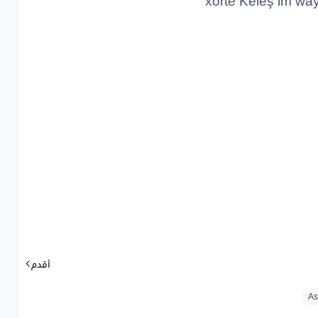
xortê Keleş im wa
lê
lê
lê
lê
l
min lê 
min lê 
min lê li
min lê l
lê
lê
lê
lê
lê
lê
lê
lê
lê
min lê 
min lê 
أقدم
reş
im
W
ser
ban
û
bi