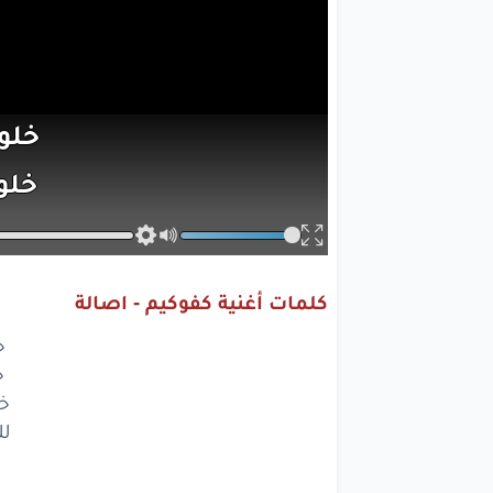
خلو
خلو
خلون
للح
كلمات أغنية كفوكيم - اصالة
غنو
خ
يا 
خ
خل
غنو
لل
يا 
غ