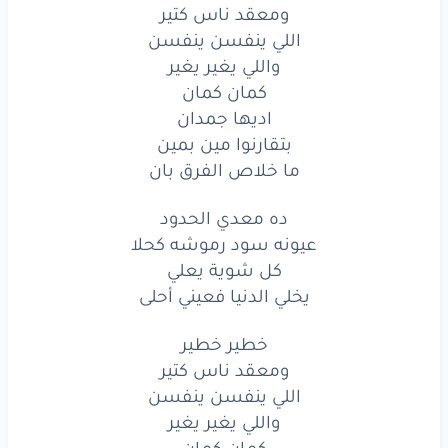
ومعقد
ناس
كتير
ومعقد ناس كتير
اللي ينفسن ينفسن
اللي ينفسن
ينفسن
واللي يغير يغير
كمان كمان
واللي
يغير
يغير
اديها جمدان
كمان
كمان
بتقارنوا مين بمين
ما خلاص الفرق بان
اديها
جمدان
ده معدي الحدود
بتقارنوا
مين
بمين
عيونه سود رموشه كحلا
ما خلاص
كل شوية يعلي
الفرق
بان
يخلي الدنيا فعيني أحلى
لما
يهدي
سنه
خطير خطير
قلبي
يسن
الأسنه
ومعقد ناس كتير
اللي ينفسن ينفسن
مش
قادر
عالمناهدة
واللي يغير يغير
كمان كمان