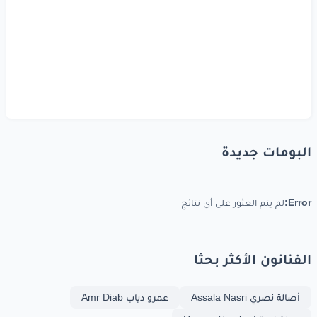
خطير
خطير
ومعقد
ناس
كتير
اللي ينفسن
ينفسن
واللي
يغير
يغير
كمان
كمان
البومات جديدة
اديها
جمدان
بتقارنوا
مين
بمين
Error:
لم يتم العثور على أي نتائج
ما خلاص
الفرق
بان
الفنانون الأكثر بحثا
www.lyrics-arabic.com
أصالة نصري Assala Nasri
عمرو دياب Amr Diab