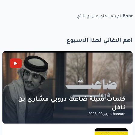
ده معدي
الحدود
Error:
لم يتم العثور على أي نتائج
عيونه
سود
رموشه
كحلا
ده معدي
الحدود
اهم الاغاني لهذا الاسبوع
عيونه
سود
رموشه
كحلا
كل
شوية
يعلي
يخلي
الدنيا
فعيني
أحلى
كل
شوية
يعلي
يخلي
الدنيا
فعيني
أحلى
hassan
-
فبراير 03, 2026
ده معدي
الحدود
عيونه
سود
رموشه
كحلا