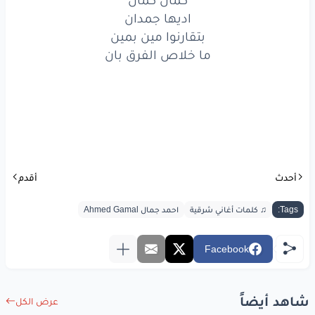
دانا
أدمنت
المشاهدة
اديها جمدان
حد
يوصيه
عليا
بتقارنوا مين بمين
ما خلاص الفرق بان
ده طالع
من عينيا
خطير
خطير
ومعقد
ناس
كتير
اللي ينفسن
ينفسن
أحدث
أقدم
واللي
يغير
يغير
Tags:
♫ كلمات أغاني شرقية
احمد جمال Ahmed Gamal
كمان
كمان
اديها
جمدان
Facebook
بتقارنوا
مين
بمين
شاهد أيضاً
عرض الكل
ما خلاص
الفرق
بان