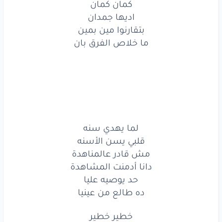
كمان كمان
مشتاق
وعندي
لوعه
اديها جمدان
خطير
خطير
بتقارنوا مين بمين
ما خلاص الفرق بان
ومعقد
ناس
كتير
اللي ينفسن
ينفسن
واللي
يغير
يغير
كمان
كمان
لما يهدي سنه
اديها
جمدان
قلبي يسن الأسنه
مش قادر عالمناهدة
بتقارنوا
مين
بمين
دانا أدمنت المشاهدة
حد يوصيه عليا
ما خلاص
الفرق
بان
ده طالع من عينيا
خطير
خطير
خطير خطير