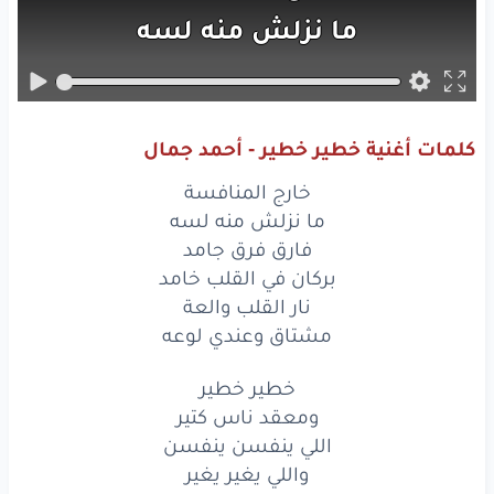
ما نزلش
منه
لسه
فارق
فرق
جامد
بركان
في القلب
خامد
كلمات أغنية خطير خطير - أحمد جمال
نار
القلب
والعة
خارج المنافسة
مشتاق
وعندي
لوعه
ما نزلش منه لسه
فارق فرق جامد
خارج
المنافسة
بركان في القلب خامد
نار القلب والعة
ما نزلش
منه
لسه
مشتاق وعندي لوعه
فارق
فرق
جامد
خطير خطير
بركان
في القلب
خامد
ومعقد ناس كتير
اللي ينفسن ينفسن
نار
القلب
والعة
واللي يغير يغير